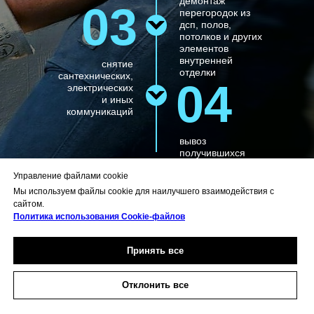
демонтаж
03
перегородок из
дсп, полов,
потолков и других
элементов
внутренней
снятие
отделки
сантехнических,
04
электрических
и иных
коммуникаций
вывоз
получившихся
строительных
Управление файлами cookie
отходов
Мы используем файлы cookie для наилучшего взаимодействия с
сайтом.
Политика использования Сookie-файлов
Принять все
Отклонить все
Особенности
демонтажа