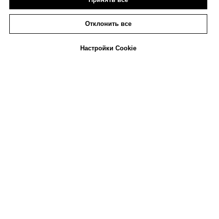
Отклонить все
Лучшие в своем деле
Мы на связи
Настройки Cookie
ГК «
СД
» профессионально демонтируем
металлические, кирпичные, бетонных, ж/б
конструкций и здания промышленного и
другого назначения
Лицензии и допуски
Мы располагаем всеми необходимыми
разрешениями и лицензиями для
выполнения работ по любому демонтажу,
специалисты с требуемой квалификацией
и сертификатами. Мы предоставляем все