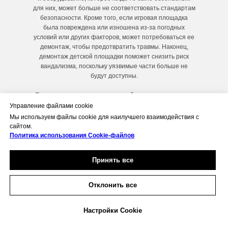
для них, может больше не соответствовать стандартам
безопасности. Кроме того, если игровая площадка
была повреждена или изношена из-за погодных
условий или других факторов, может потребоваться ее
демонтаж, чтобы предотвратить травмы. Наконец,
демонтаж детской площадки поможет снизить риск
вандализма, поскольку уязвимые части больше не
будут доступны.
Преимуществ демонтажа детской площадки много: он
не только обеспечивает безопасность детей во время
Управление файлами cookie
игры на оборудовании, но и снижает ответственность
Мы используем файлы cookie для наилучшего взаимодействия с
владельцев недвижимости в случае несчастного
сайтом.
случая. Кроме того, демонтаж детской площадки
Политика использования Сookie-файлов
позволяет сэкономить деньги за счет снижения
эксплуатационных расходов, связанных с ремонтом
Принять все
сломанного или изношенного оборудования, а также за
счет более эффективного использования
пространства, позволяя построить на его месте новые
Отклонить все
игровые зоны.
Мы на связи
Настройки Cookie