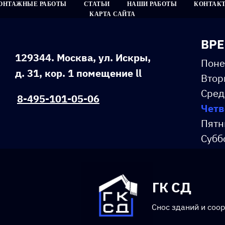
ОНТАЖНЫЕ РАБОТЫ
СТАТЬИ
НАШИ РАБОТЫ
КОНТАК
КАРТА САЙТА
ВРЕ
129344. Москва, ул. Искры,
Поне
д. 31, кор. 1 помещение ll
Втор
Сред
8-495-101-05-06
Четв
Пятн
Субб
Воск
ГК СД
Снос зданий и соо