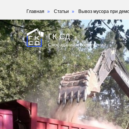
Главная
»
Статьи
»
Вывоз мусора при дем
ГК СД
Снос зданий и сооружений