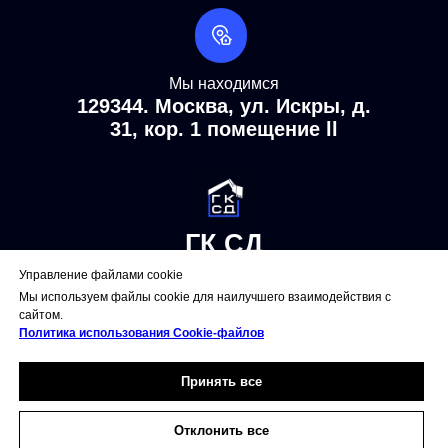
Мы находимся
129344. Москва, ул. Искры, д.
31, кор. 1 помещение ll
ГК СД
Снос зданий и сооружений
Управление файлами cookie
Мы используем файлы cookie для наилучшего взаимодействия с
сайтом.
ВРЕМЯ РАБОТЫ
Политика использования Сookie-файлов
Понедельник 8:00–
Принять все
19:00
Отклонить все